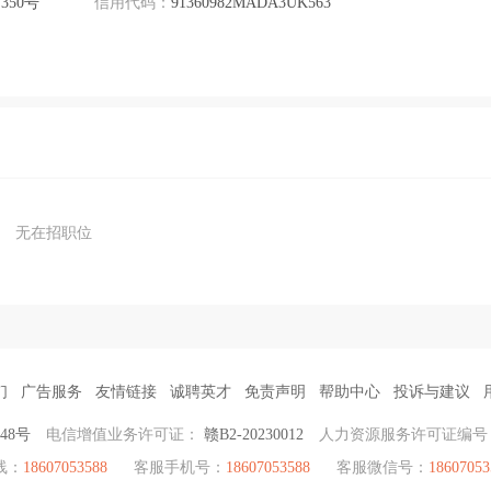
50号
信用代码：
91360982MADA3UK563
无在招职位
们
广告服务
友情链接
诚聘英才
免责声明
帮助中心
投诉与建议
948号
电信增值业务许可证：
赣B2-20230012
人力资源服务许可证编
线：
18607053588
客服手机号：
18607053588
客服微信号：
18607053