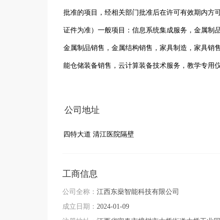
批准的项目，经相关部门批准后在许可有效期内方
证件为准）一般项目：信息系统集成服务，金属制
金属制品销售，金属结构销售，家具制造，家具销
能仓储装备销售，云计算装备技术服务，教学专用
系统销售，门窗销售，安防设备销售，云计算设备
仪器销售，办公用品销售，家具安装和维修服务，
公司地址
工业设计服务，广告制作，第  一类医疗器械销售
四特大道 清江医院隔壁
用品及器材批发，文具用品批发，计算机软硬件及
售，音响设备销售，品牌管理，日用木制品销售，
销售，电子产品销售，建筑用石加工，木材加工，
工商信息
派遣）（除依法须经批准的项目外，凭营业执照依
公司全称：
江西东燊智能科技有限公司
成立日期：
2024-01-09