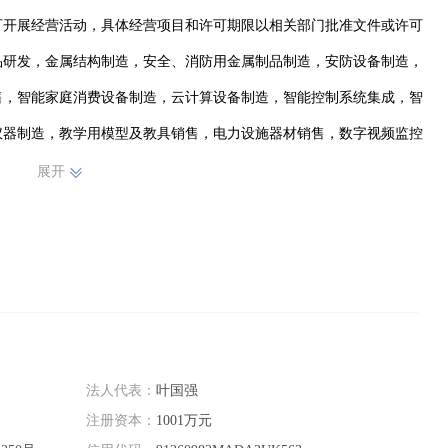
可开展经营活动，具体经营项目和许可期限以相关部门批准文件或许可
品研发，金属结构制造，安全、消防用金属制品制造，安防设备制造，
售，智能家庭消费设备制造，云计算设备制造，智能控制系统集成，智
仪器制造，教学用模型及教具销售，电力设施器材销售，数字视频监控
销售，体育用品及器材零售，电器辅件销售，家居用品销售，教学专用
展开
运输货物打包服务，专业设计服务，图文设计制作，广告设计、代理，
，第二类医疗器械销售，电工仪器仪表制造，实验分析仪器销售，体育
辅助设备批发，五金产品批发，卫生洁具销售，灯具销售，针纺织品销
家具零配件销售，地板销售，消防器材销售，建筑材料销售，家用电器
工艺美术品及收藏品零售（象牙及其制品除外），劳务服务（不含劳务
法自主开展经营活动）
法人代表：
叶国强
注册资本：
1001万元