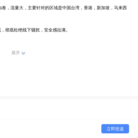
不内卷，流量大，主要针对的区域是中国台湾，香港，新加坡，马来西
藏，彻底杜绝线下骚扰，安全感拉满。

约风险责任，随时停播，自由合作无捆绑，你的直播生涯，由你做主!

展开
，让每一位主播获得真正意义上的归属感和安全感。

掌握流量密码!
立即投递