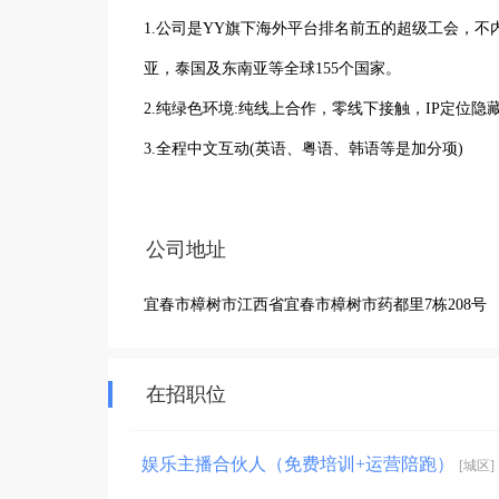
1.公司是YY旗下海外平台排名前五的超级工会，
亚，泰国及东南亚等全球155个国家。

2.纯绿色环境:纯线上合作，零线下接触，IP定位隐
3.全程中文互动(英语、粤语、韩语等是加分项)

4.零风险合作:不签卖身契，不设违约金，无任何违
5.丰富的海外直播运营经验，孵化数百名优质主播
公司地址
6.流量扶持造爆款，热门推送，算法优化，帮你快速
宜春市樟树市江西省宜春市樟树市药都里7栋208号
在招职位
娱乐主播合伙人（免费培训+运营陪跑）
[城区]