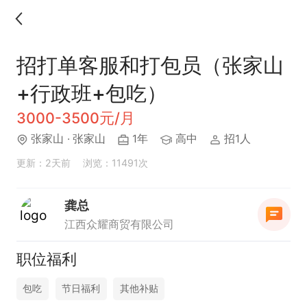
招打单客服和打包员（张家山
+行政班+包吃）
3000-3500元/月
张家山
· 张家山
1年
高中
招1人
更新：2天前
浏览：11491次
龚总
江西众耀商贸有限公司
职位福利
包吃
节日福利
其他补贴