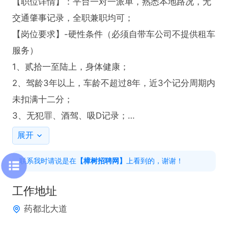
【职位详情】：平台一对一派单，熟悉本地路况，无
交通肇事记录，全职兼职均可；

【岗位要求】-硬性条件（必须自带车公司不提供租车
服务）

1、贰拾一至陆上，身体健康；

2、驾龄3年以上，车龄不超过8年，近3个记分周期内
未扣满十二分；

3、无犯罪、酒驾、吸D记录；

【实际收入】-真实有效

展开
1、薪酬：每日流水200-300元，以司机本人服务时长
联系我时请说是在
【樟树招聘网】
上看到的，谢谢！
决定，多劳多得；

2、结算：不会拖欠工资，工资每7天一结算，每周二
工作地址
提现流水到银行卡；

药都北大道
3、时间：每天自由安排上线时间，平台不做硬性要