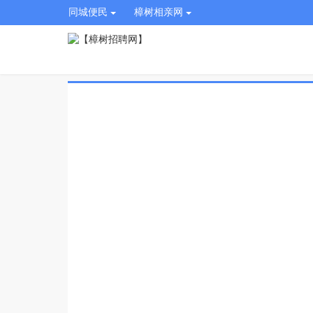
同城便民
樟树相亲网