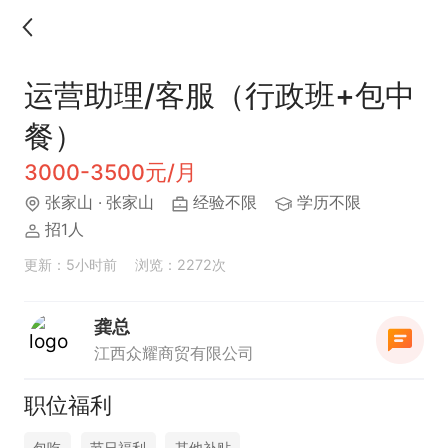
运营助理/客服（行政班+包中
餐）
3000-3500元/月
张家山
· 张家山
经验不限
学历不限
招1人
更新：5小时前
浏览：2272次
龚总
江西众耀商贸有限公司
职位福利
包吃
节日福利
其他补贴