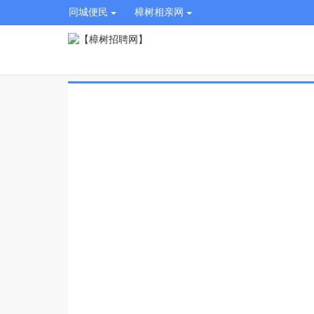
同城便民
樟树相亲网